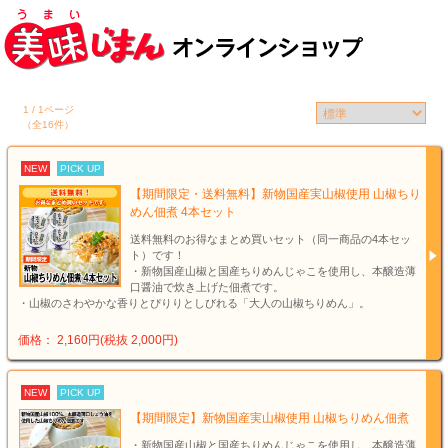
1 / 1ページ
（全16件）
NEW
PICK UP
【期間限定・送料無料】新物国産実山椒使用 山椒ちり
めん佃煮 4本セット
送料無料のお得なまとめ買いセット（同一商品の4本セッ
ト）です！
・新物国産山椒と国産ちりめんじゃこを使用し、本醸造薄
口醤油で炊き上げた佃煮です。
・山椒のさわやかな香りとぴりりとしびれる「大人の山椒ちりめん」。
価格： 2,160円(税抜 2,000円)
NEW
PICK UP
【期間限定】新物国産実山椒使用 山椒ちりめん佃煮
・新物国産山椒と国産ちりめんじゃこを使用し、本醸造薄