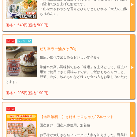
口醤油で炊き上げた佃煮です。
・山椒のさわやかな香りとぴりりとしびれる「大人の山椒
ちりめん」。
価格： 540円(税抜 500円)
NEW
PICK UP
ピリ辛ラー油みそ 70g
幅広い世代で楽しめるおいしい甘辛みそ
常備率の高い調味料である「味噌」を主体として、幅広い
用途で使用できる調味みそです。ご飯はもちろんのこと、
野菜、冷奴、炒めものなど様々な食べ方をお楽しみいただ
けます。
価格： 205円(税抜 190円)
NEW
【送料無料！】さけキャロちゃん12本セット
国産さけ、国産人参使用、無着色
お子様が大好きな鮭フレークに人参を加えました。野菜好