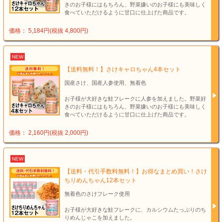
きのお子様にはもちろん、野菜嫌いのお子様にも美味しく
食べていただけるように甘口に仕上げた商品です。
価格： 5,184円(税抜 4,800円)
NEW
【送料無料！】さけキャロちゃん4本セット
国産さけ、国産人参使用、無着色
お子様が大好きな鮭フレークに人参を加えました。野菜好
きのお子様にはもちろん、野菜嫌いのお子様にも美味しく
食べていただけるように甘口に仕上げた商品です。
価格： 2,160円(税抜 2,000円)
NEW
【送料・代引手数料無料！】お得なまとめ買い！さけ
ちりめんちゃん12本セット
無着色のさけフレーク使用
お子様が大好きな鮭フレークに、カルシウムたっぷりのち
りめんじゃこを加えました。