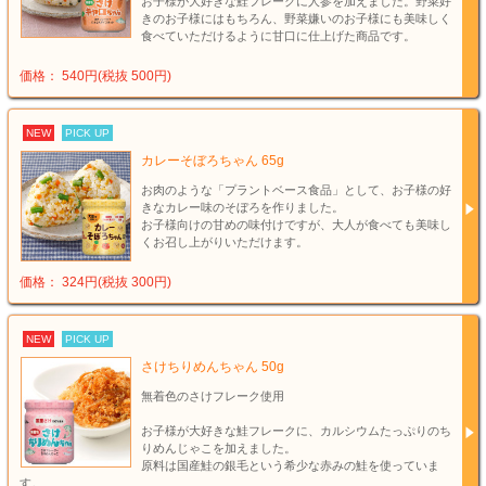
お子様が大好きな鮭フレークに人参を加えました。野菜好
きのお子様にはもちろん、野菜嫌いのお子様にも美味しく
食べていただけるように甘口に仕上げた商品です。
価格： 540円(税抜 500円)
NEW
PICK UP
カレーそぼろちゃん 65g
お肉のような「プラントベース食品」として、お子様の好
きなカレー味のそぼろを作りました。
お子様向けの甘めの味付けですが、大人が食べても美味し
くお召し上がりいただけます。
価格： 324円(税抜 300円)
NEW
PICK UP
さけちりめんちゃん 50g
無着色のさけフレーク使用
お子様が大好きな鮭フレークに、カルシウムたっぷりのち
りめんじゃこを加えました。
原料は国産鮭の銀毛という希少な赤みの鮭を使っていま
す。