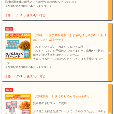
原料は国産鮭の銀毛という希少な赤みの鮭を使っています。
＜お得な送料無料12本セットです。＞
価格： 5,184円(税抜 4,800円)
NEW
【送料・代引手数料無料！】お得なまとめ買い！ちり
めんちゃん12本セット
ちりめんいっぱい、カルシウムたっぷり
ちりめんじゃこを子供向けに炊きました。山椒や生姜等、
刺激の強い香辛料は使っていません。
カルシウムたっぷりのちりめんじゃこはお子様にぴったり
です。
＜お得な送料無料12本セットです。＞
価格： 6,221円(税抜 5,761円)
NEW
【送料無料！】さけちりめんちゃん4本セット
無着色のさけフレーク使用
お子様が大好きな鮭フレークに、カルシウムたっぷりのち