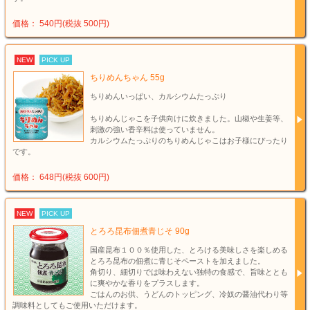
価格： 540円(税抜 500円)
NEW
PICK UP
ちりめんちゃん 55g
ちりめんいっぱい、カルシウムたっぷり
ちりめんじゃこを子供向けに炊きました。山椒や生姜等、
刺激の強い香辛料は使っていません。
カルシウムたっぷりのちりめんじゃこはお子様にぴったり
です。
価格： 648円(税抜 600円)
NEW
PICK UP
とろろ昆布佃煮青じそ 90g
国産昆布１００％使用した、とろける美味しさを楽しめる
とろろ昆布の佃煮に青じそペーストを加えました。
角切り、細切りでは味わえない独特の食感で、旨味ととも
に爽やかな香りをプラスします。
ごはんのお供、うどんのトッピング、冷奴の醤油代わり等
調味料としてもご使用いただけます。