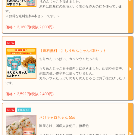
りめんじゃこを加えました。
原料は国産鮭の銀毛という希少な赤みの鮭を使っていま
す。
＜お得な送料無料4本セットです。＞
価格： 2,160円(税抜 2,000円)
NEW
【送料無料！】ちりめんちゃん4本セット
ちりめんいっぱい、カルシウムたっぷり
ちりめんじゃこを子供向けに炊きました。山椒や生姜等、
刺激の強い香辛料は使っていません。
カルシウムたっぷりのちりめんじゃこはお子様にぴったり
です。
価格： 2,592円(税抜 2,400円)
NEW
PICK UP
さけキャロちゃん 55g
国産さけ、国産人参使用、無着色