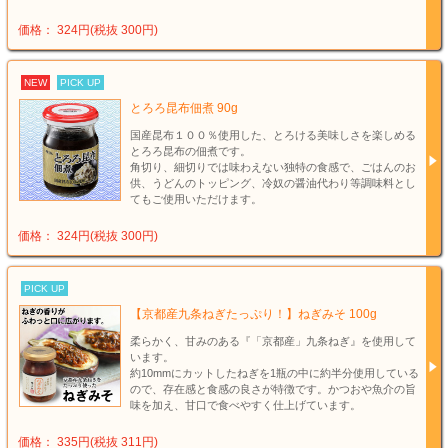
価格： 324円(税抜 300円)
NEW
PICK UP
とろろ昆布佃煮 90g
国産昆布１００％使用した、とろける美味しさを楽しめる
とろろ昆布の佃煮です。
角切り、細切りでは味わえない独特の食感で、ごはんのお
供、うどんのトッピング、冷奴の醤油代わり等調味料とし
てもご使用いただけます。
価格： 324円(税抜 300円)
PICK UP
【京都産九条ねぎたっぷり！】ねぎみそ 100g
柔らかく、甘みのある『「京都産」九条ねぎ』を使用して
います。
約10mmにカットしたねぎを1瓶の中に約半分使用している
ので、存在感と食感の良さが特徴です。かつおや魚介の旨
味を加え、甘口で食べやすく仕上げています。
価格： 335円(税抜 311円)