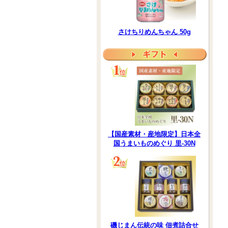
さけちりめんちゃん 50g
【国産素材・産地限定】日本全
国うまいものめぐり 里-30N
磯じまん伝統の味 佃煮詰合せ