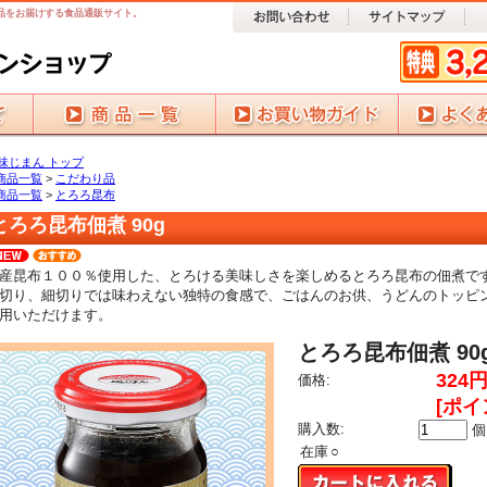
品をお届けする食品通販サイト。
味じまん トップ
商品一覧
>
こだわり品
商品一覧
>
とろろ昆布
とろろ昆布佃煮 90g
産昆布１００％使用した、とろける美味しさを楽しめるとろろ昆布の佃煮で
切り、細切りでは味わえない独特の食感で、ごはんのお供、うどんのトッピ
用いただけます。
とろろ昆布佃煮 90
324円
価格:
[ポイ
購入数:
個
在庫
○