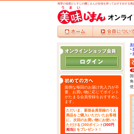
海苔の佃煮ひとすじの磯じまんが自信を持っておすすめする商
美
>
>
国
角
使
面倒な毎回のお届け先入力が不
要、お買い物に応じてポイント
がたまる会員登録をおすすめし
ます。
ただいま、新規会員登録のうえ
商品をご購入いただいたお客様
に、次回のお買い物にお使いい
ただける [300ポイント
(300円
相当)
] をプレゼント！