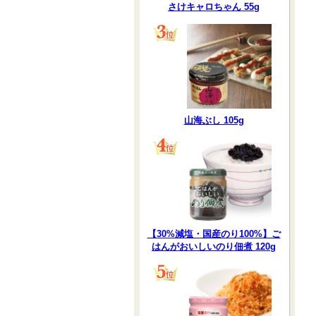
さけキャロちゃん 55g
山海ぶし 105g
【30%減塩・国産のり100%】ご
はんがおいしいのり佃煮 120g