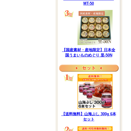
MT-50
【国産素材・産地限定】日本全
国うまいものめぐり 里-50N
【送料無料】山海ぶし 300g 6本
セット