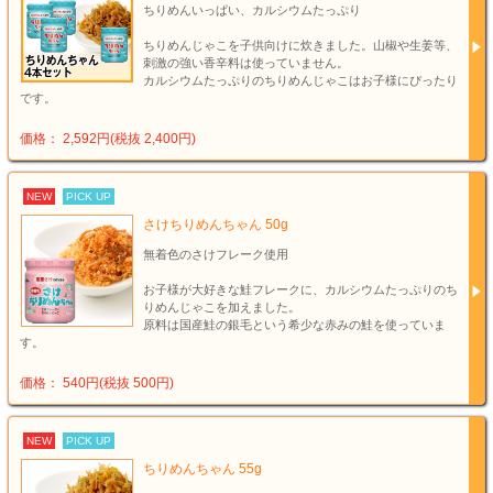
ちりめんいっぱい、カルシウムたっぷり
ちりめんじゃこを子供向けに炊きました。山椒や生姜等、
刺激の強い香辛料は使っていません。
カルシウムたっぷりのちりめんじゃこはお子様にぴったり
です。
価格： 2,592円(税抜 2,400円)
NEW
PICK UP
さけちりめんちゃん 50g
無着色のさけフレーク使用
お子様が大好きな鮭フレークに、カルシウムたっぷりのち
りめんじゃこを加えました。
原料は国産鮭の銀毛という希少な赤みの鮭を使っていま
す。
価格： 540円(税抜 500円)
NEW
PICK UP
ちりめんちゃん 55g