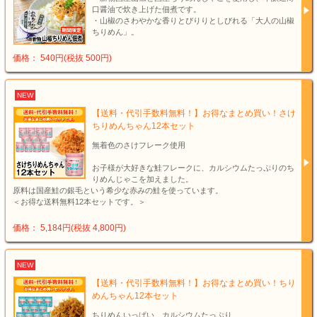
口醤油で炊き上げた佃煮です。
・山椒のさわやかな香りとぴりりとしびれる「大人の山椒
ちりめん」。
価格： 540円(税抜 500円)
NEW
【送料・代引手数料無料！】お得なまとめ買い！さけ
ちりめんちゃん12本セット
無着色のさけフレーク使用
お子様が大好きな鮭フレークに、カルシウムたっぷりのち
りめんじゃこを加えました。
原料は国産鮭の銀毛という希少な赤みの鮭を使っています。
＜お得な送料無料12本セットです。＞
価格： 5,184円(税抜 4,800円)
NEW
【送料・代引手数料無料！】お得なまとめ買い！ちり
めんちゃん12本セット
ちりめんいっぱい、カルシウムたっぷり