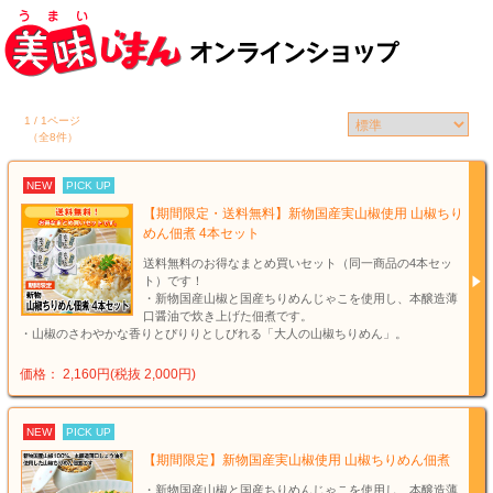
1 / 1ページ
（全8件）
NEW
PICK UP
【期間限定・送料無料】新物国産実山椒使用 山椒ちり
めん佃煮 4本セット
送料無料のお得なまとめ買いセット（同一商品の4本セッ
ト）です！
・新物国産山椒と国産ちりめんじゃこを使用し、本醸造薄
口醤油で炊き上げた佃煮です。
・山椒のさわやかな香りとぴりりとしびれる「大人の山椒ちりめん」。
価格： 2,160円(税抜 2,000円)
NEW
PICK UP
【期間限定】新物国産実山椒使用 山椒ちりめん佃煮
・新物国産山椒と国産ちりめんじゃこを使用し、本醸造薄